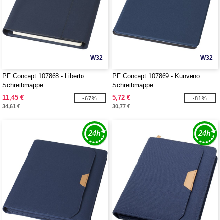
W32
W32
PF Concept 107868 - Liberto
PF Concept 107869 - Kunveno
Schreibmappe
Schreibmappe
11,45 €
5,72 €
-67%
-81%
34,61 €
30,77 €