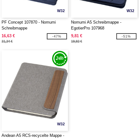
W32
W32
PF Concept 107870 - Nomumi
Nomumi A5 Schreibmappe -
Schreibmappe
EgotierPro 107968
16,63 €
9,81 €
-47%
-51%
31,34 €
19,92 €
W32
Andean A5 RCS-recycelte Mappe -