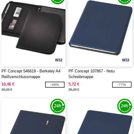
W32
W32
PF Concept 546619 - Berkeley A4
PF Concept 107867 - Notu
Reißverschlussmappe
Schreibmappe
10,46 €
5,72 €
-49%
-77%
20,33 €
25,30 €