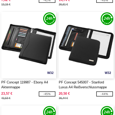
-42%
-45%
13,15 €
26,61 €
W32
W32
PF Concept 119987 - Ebony A4
PF Concept 545007 - Stanford
Aktenmappe
Luxus A4 Reißverschlussmappe
23,57 €
20,50 €
-45%
-44%
42,53 €
36,44 €