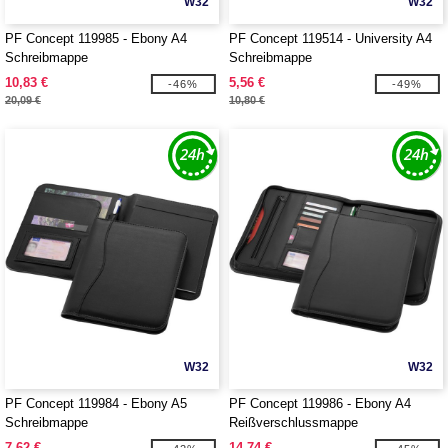
W32
W32
PF Concept 119985 - Ebony A4
PF Concept 119514 - University A4
Schreibmappe
Schreibmappe
10,83 €
5,56 €
-46%
-49%
20,09 €
10,80 €
W32
W32
PF Concept 119984 - Ebony A5
PF Concept 119986 - Ebony A4
Schreibmappe
Reißverschlussmappe
7,62 €
14,74 €