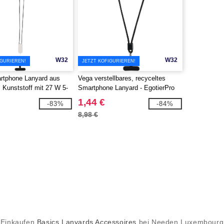
W32
W32
IGURIEREN!
JETZT KOFIGURIEREN!
rtphone Lanyard aus
Vega verstellbares, recyceltes
 Kunststoff mit 27 W 5-
Smartphone Lanyard - EgotierPro
iertem Kabel - EgotierPro
124516
1,44 €
-83%
-84%
8,98 €
Einkaufen
Basics Lanyards Accessoires
bei Needen Luxembourg