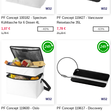
W32
W32
PF Concept 100182 - Spectrum
PF Concept 119427 - Vancouver
Kühltasche für 6 Dosen 4L
Reisetasche 35L
1,07 €
7,78 €
-40%
-63%
1,78 €
21,23 €
W32
W32
PF Concept 119600 - Oslo
PF Concept 119617 - Discovery