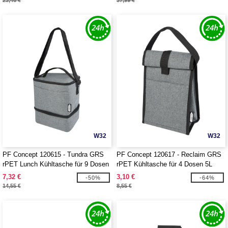
23,46 €
37,99 €
W32
W32
PF Concept 120615 - Tundra GRS
PF Concept 120617 - Reclaim GRS
rPET Lunch Kühltasche für 9 Dosen
rPET Kühltasche für 4 Dosen 5L
7L
7,32 €
3,10 €
-50%
-64%
14,55 €
8,55 €