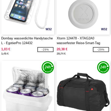
W32
W32
Dombay wasserdichte Handytasche
Xtorm 124478 - XTAG2A0
L - EgotierPro 124432
wasserfester Reise-Smart-Tag
1,03 €
20,38 €
-29%
-29%
1,45 €
28,74 €