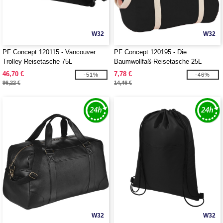
W32
W32
PF Concept 120115 - Vancouver
PF Concept 120195 - Die
Trolley Reisetasche 75L
Baumwollfaß-Reisetasche 25L
46,70 €
7,78 €
-51%
-46%
96,22 €
14,46 €
W32
W32