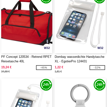
W32
W32
PF Concept 120534 - Retrend RPET
Dombay wasserdichte Handytasche
Reisetasche 40L
XL - EgotierPro 124431
19,24 €
1,22 €
-45%
-32%
34,69 €
1,81 €