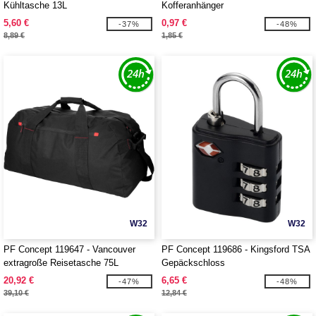
Kühltasche 13L
Kofferanhänger
5,60 €
0,97 €
-37%
-48%
8,89 €
1,85 €
W32
W32
PF Concept 119647 - Vancouver
PF Concept 119686 - Kingsford TSA
extragroße Reisetasche 75L
Gepäckschloss
20,92 €
6,65 €
-47%
-48%
39,10 €
12,84 €