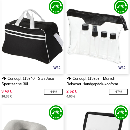
W32
W32
PF Concept 119740 - San Jose
PF Concept 119757 - Munich
Sporttasche 30L
Reiseset Handgepäck-konform
9,48 €
2,62 €
-44%
-47%
16,85 €
4,93 €