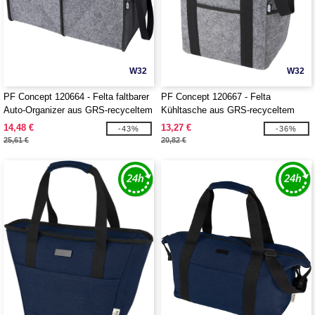
W32
W32
PF Concept 120664 - Felta faltbarer
PF Concept 120667 - Felta
Auto-Organizer aus GRS-recyceltem
Kühltasche aus GRS-recyceltem
Filz
Filz 21 L
14,48 €
13,27 €
-43%
-36%
25,61 €
20,82 €