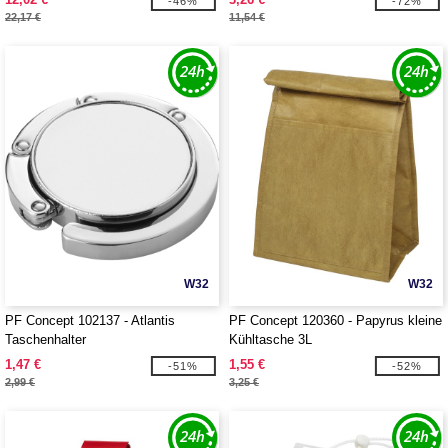
-46%
-72%
22,17 €
11,54 €
W32
W32
PF Concept 102137 - Atlantis
PF Concept 120360 - Papyrus kleine
Taschenhalter
Kühltasche 3L
1,47 €
1,55 €
-51%
-52%
2,99 €
3,25 €