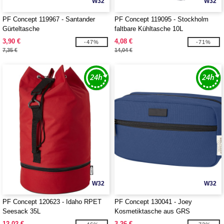
W32
W32
PF Concept 119967 - Santander
PF Concept 119095 - Stockholm
Gürteltasche
faltbare Kühltasche 10L
3,90 €
4,08 €
-47%
-71%
7,35 €
14,04 €
W32
W32
PF Concept 120623 - Idaho RPET
PF Concept 130041 - Joey
Seesack 35L
Kosmetiktasche aus GRS
recyceltem Canvas 3,5 L
12,02 €
3,26 €