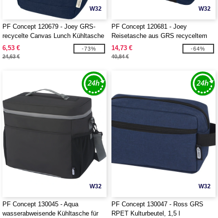
W32
W32
PF Concept 120679 - Joey GRS-
PF Concept 120681 - Joey
recycelte Canvas Lunch Kühltasche
Reisetasche aus GRS recyceltem
6 L für 9 Dosen
Canvas 25 L
6,53 €
14,73 €
-73%
-64%
24,63 €
40,84 €
W32
W32
PF Concept 130045 - Aqua
PF Concept 130047 - Ross GRS
wasserabweisende Kühltasche für
RPET Kulturbeutel, 1,5 l