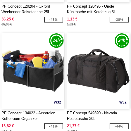
PF Concept 120204 - Oxford
PF Concept 120495 - Oriole
Weekender Reisetasche 25L
Kühltasche mit Kordelzug 5L
36,25 €
1,13 €
-45%
-38%
65,38 €
1,82 €
W32
W32
PF Concept 134022 - Accordion
PF Concept 549390 - Nevada
Kofferraum Organizer
Reisetasche 30L
13,82 €
21,37 €
-41%
-44%