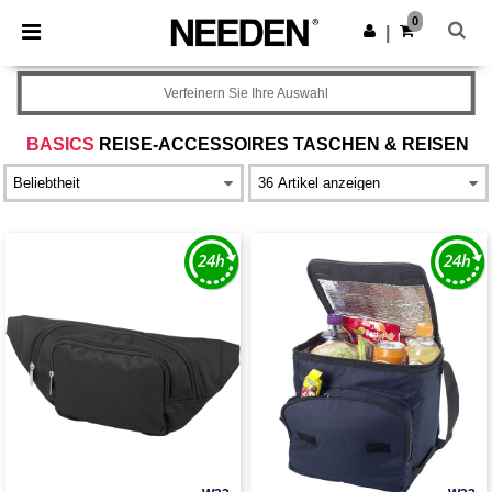
×
Needen App
0
App holen
|
Bessere Preise in der App!
Verfeinern Sie Ihre Auswahl
BASICS
REISE-ACCESSOIRES TASCHEN & REISEN