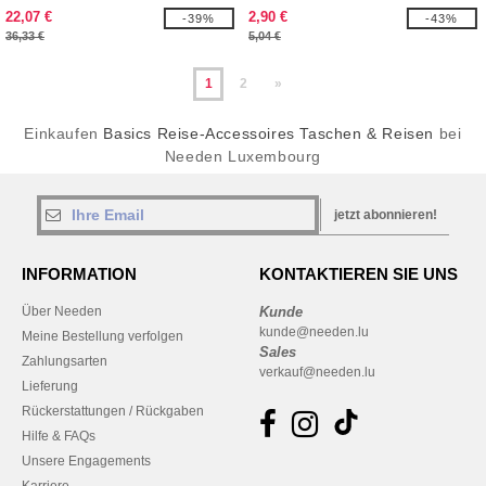
20 Dosen aus GRS
22,07 €
2,90 €
-39%
-43%
Recyclingmaterial 22 L
36,33 €
5,04 €
1
2
»
Einkaufen
Basics Reise-Accessoires Taschen & Reisen
bei
Needen Luxembourg
jetzt abonnieren!
INFORMATION
KONTAKTIEREN SIE UNS
Über Needen
Kunde
kunde@needen.lu
Meine Bestellung verfolgen
Sales
Zahlungsarten
verkauf@needen.lu
Lieferung
Rückerstattungen / Rückgaben
Hilfe & FAQs
Unsere Engagements