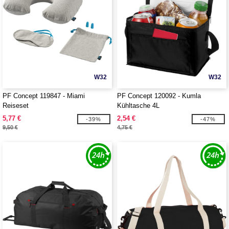
W32
W32
PF Concept 119847 - Miami
PF Concept 120092 - Kumla
Reiseset
Kühltasche 4L
5,77 €
2,54 €
-39%
-47%
9,50 €
4,75 €