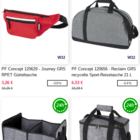
W32
W32
PF Concept 120629 - Journey GRS
PF Concept 120656 - Reclaim GRS
RPET Gürteltasche
recycelte Sport-Reisetasche 21 L
3,26 €
6,53 €
-68%
-64%
10,25 €
18,38 €