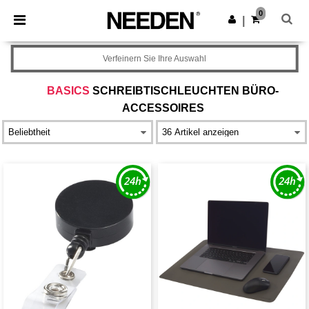
×
Needen App
0
App holen
|
Bessere Preise in der App!
Verfeinern Sie Ihre Auswahl
BASICS
SCHREIBTISCHLEUCHTEN BÜRO-
ACCESSOIRES