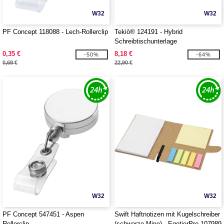
W32
W32
PF Concept 118088 - Lech-Rollerclip
Tekiō® 124191 - Hybrid
Schreibtischunterlage
0,35 €
8,18 €
-50%
-64%
0,69 €
22,90 €
W32
W32
PF Concept 547451 - Aspen
Swift Haftnotizen mit Kugelschreiber
Rollerclip
(schwarze Mine) - EgotierPro 107989