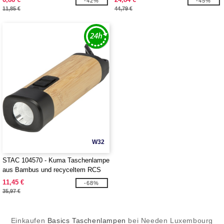
-42%
-45%
11,85 €
44,79 €
W32
STAC 104570 - Kuma Taschenlampe
aus Bambus und recyceltem RCS
Kunststoff mit Karabinerhaken
11,45 €
-68%
35,97 €
Einkaufen
Basics Taschenlampen
bei Needen Luxembourg