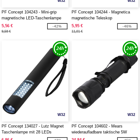
W32
W32
PF Concept 104243 - Mini-grip
PF Concept 104244 - Magnetica
magnetische LED-Taschenlampe
magnetische Teleskop
Taschenlampe
5,56 €
5,95 €
-42%
-46%
9,58 €
11,01 €
W32
W32
PF Concept 134027 - Lutz Magnet
PF Concept 104602 - Mears
Taschenlampe mit 28 LEDs
wiederaufladbare taktische 5W
Taschenlampe
6,86 €
24,84 €