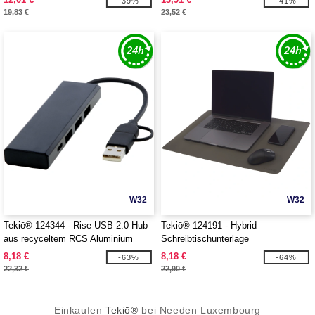
-39%
-41%
19,83 €
23,52 €
W32
W32
Tekiō® 124344 - Rise USB 2.0 Hub
Tekiō® 124191 - Hybrid
aus recyceltem RCS Aluminium
Schreibtischunterlage
8,18 €
8,18 €
-63%
-64%
22,32 €
22,90 €
Einkaufen
Tekiō®
bei Needen Luxembourg