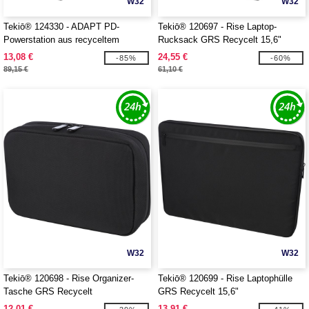
W32
W32
Tekiō® 124330 - ADAPT PD-
Tekiō® 120697 - Rise Laptop-
Powerstation aus recyceltem
Rucksack GRS Recycelt 15,6"
Kunststoff, 72W
13,08 €
24,55 €
-85%
-60%
89,15 €
61,10 €
W32
W32
Tekiō® 120698 - Rise Organizer-
Tekiō® 120699 - Rise Laptophülle
Tasche GRS Recycelt
GRS Recycelt 15,6"
12,01 €
13,91 €