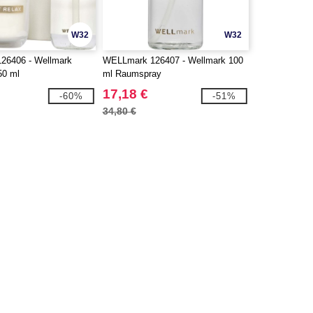
W32
W32
26406 - Wellmark
WELLmark 126407 - Wellmark 100
50 ml
ml Raumspray
pender und 150 g
17,18 €
-60%
-51%
m Set
34,80 €