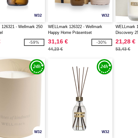
W32
W32
126321 - Wellmark 250
WELLmark 126322 - Wellmark
WELLmark 1
el
Happy Home Präsentset
Discovery 2
Handseifens
€
31,16 €
21,28 €
-59%
-30%
Duftkerze i
44,23 €
53,43 €
W32
W32