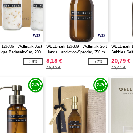
W32
W32
126306 - Wellmark Just
WELLmark 126309 - Wellmark Soft
WELLmark 1
iliges Badesalz-Set, 200
Hands Handlotion-Spender, 250 ml
Bubbles Sei
€
8,18 €
20,79 €
-39%
-72%
29,53 €
32,61 €