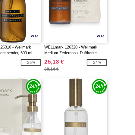
W32
W32
26310 - Wellmark
WELLmark 126320 - Wellmark
fenspender, 500 ml
Medium Zedernholz Duftkerze
25,13 €
-36%
-34%
38,14 €