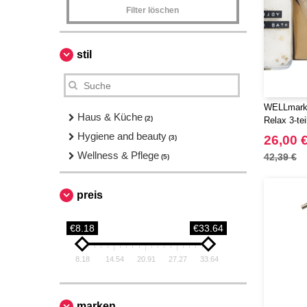
Filter löschen
stil
WELLmark 
Haus & Küche
(2)
Relax 3-te
ml
Hygiene and beauty
26,00 
(3)
Wellness & Pflege
42,39 €
(5)
preis
€8.18
€33.64
8.18
14.54
20.91
27.27
33.64
marken