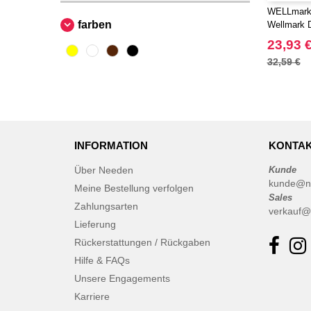
Moleskine
(42)
WELLmark 
Ocean Bottle
farben
Wellmark D
(6)
Originalhome
23,93 
(16)
PF Concept
32,59 €
(555)
Parker
(27)
Prixton
(27)
SCX.design
(37)
STAC
(9)
INFORMATION
KONTAK
Seasons
(68)
Über Needen
Kunde
Stanley®
(11)
kunde@n
Meine Bestellung verfolgen
Tekiō®
Sales
(6)
Zahlungsarten
verkauf@
Thule
(7)
Lieferung
WELLmark
(10)
Rückerstattungen / Rückgaben
Waterman
(16)
Hilfe & FAQs
Xtorm
Unsere Engagements
(15)
Zens
Karriere
(2)