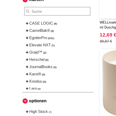
WELLmark 
CASE LOGIC
(9)
ml Duschg
CamelBak®
(4)
12,69 
EgotierPro
(341)
30,67 €
Elevate NXT
(7)
Graid™
(2)
Herschel
(9)
JournalBooks
(3)
Karst®
(4)
Kooduu
(4)
Larq
(4)
Luxe
(22)
optionen
Marksman
(26)
Mepal
High Stock
(13)
(2)