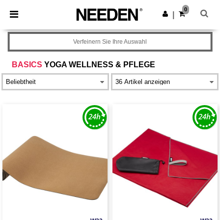
×
Needen App
0
App holen
|
Bessere Preise in der App!
Verfeinern Sie Ihre Auswahl
BASICS
YOGA WELLNESS & PFLEGE