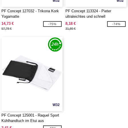
W32
W32
PF Concept 127032 - Trikona Kork
PF Concept 113324 - Pieter
Yogamatte
ultraleichtes und schnell
trocknendes GRS Handtuch 100 ×
14,73 €
8,18 €
-75%
-74%
180 cm
57,78 €
31,80 €
W32
PF Concept 125001 - Raquel Sport
Kühlhandtuch im Etui aus
recyceltem PET Kunststoff
2,41 €