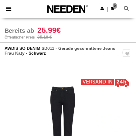
×
Needen App
0
App holen
|
Bessere Preise in der App!
25.99€
Bereits ab
35,10 €
Öffentlicher Preis
AWDIS SO DENIM
SD011 - Gerade geschnittene Jeans
Frau Katy
- Schwarz
Previous
Next