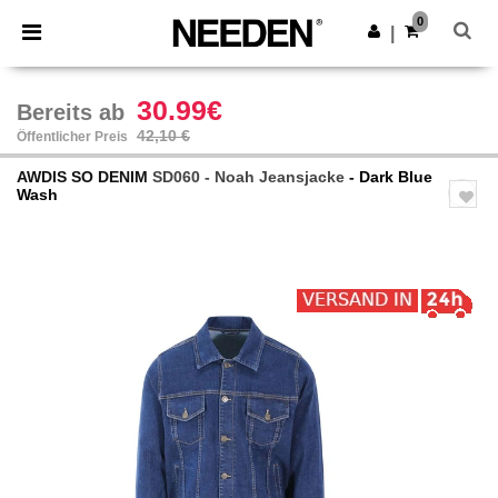
×
Needen App
0
App holen
|
Bessere Preise in der App!
30.99€
Bereits ab
42,10 €
Öffentlicher Preis
AWDIS SO DENIM
SD060 - Noah Jeansjacke
- Dark Blue
Wash
Previous
Next