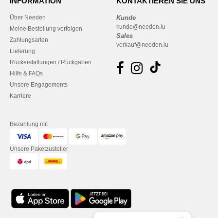
INFORMATION
KONTAKTIEREN SIE UNS
Über Needen
Kunde
kunde@needen.lu
Meine Bestellung verfolgen
Sales
Zahlungsarten
verkauf@needen.lu
Lieferung
Rückerstattungen / Rückgaben
Hilfe & FAQs
Unsere Engagements
Karriere
Bezahlung mit
Unsere Paketzusteller