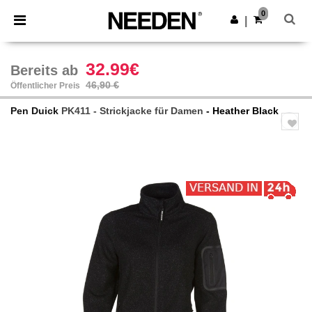
×
Needen App
0
App holen
|
Bessere Preise in der App!
32.99€
Bereits ab
46,90 €
Öffentlicher Preis
Pen Duick
PK411 - Strickjacke für Damen
- Heather Black
Previous
Next