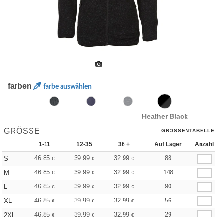
farben
farbe auswählen
Heather Black
GRÖSSE
GRÖSSENTABELLE
1-11
12-35
36 +
Auf Lager
Anzahl
46.85
39.99
32.99
88
S
€
€
€
46.85
39.99
32.99
148
M
€
€
€
46.85
39.99
32.99
90
L
€
€
€
46.85
39.99
32.99
56
XL
€
€
€
46.85
39.99
32.99
29
2XL
€
€
€