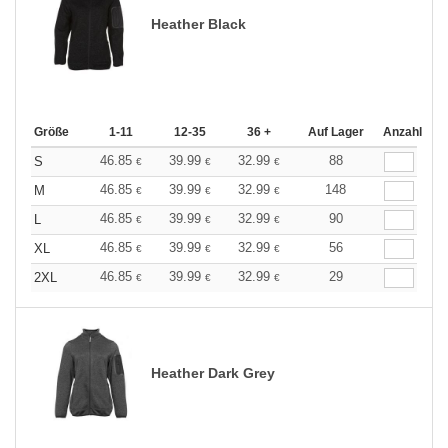
Heather Black
Größe
1-11
12-35
36 +
Auf Lager
Anzahl
46.85
39.99
32.99
88
S
€
€
€
46.85
39.99
32.99
148
M
€
€
€
46.85
39.99
32.99
90
L
€
€
€
46.85
39.99
32.99
56
XL
€
€
€
46.85
39.99
32.99
29
2XL
€
€
€
Heather Dark Grey