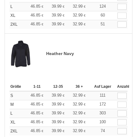
46.85
39.99
32.99
124
L
€
€
€
46.85
39.99
32.99
60
XL
€
€
€
46.85
39.99
32.99
51
2XL
€
€
€
Heather Navy
Größe
1-11
12-35
36 +
Auf Lager
Anzahl
46.85
39.99
32.99
111
S
€
€
€
46.85
39.99
32.99
172
M
€
€
€
46.85
39.99
32.99
303
L
€
€
€
46.85
39.99
32.99
100
XL
€
€
€
46.85
39.99
32.99
74
2XL
€
€
€