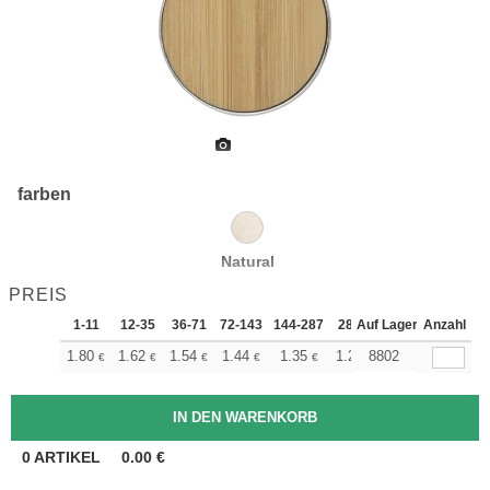
farben
Natural
PREIS
1-11
12-35
36-71
72-143
144-287
288 +
Auf Lager
Mehr
Anzahl
+
1.80
1.62
1.54
1.44
1.35
1.26
8802
€
€
€
€
€
€
0
ARTIKEL
0.00
€