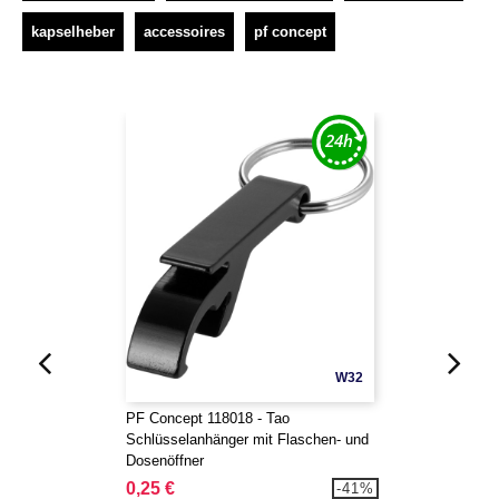
kapselheber
accessoires
pf concept
W32
PF Concept 118018 - Tao
Schlüsselanhänger mit Flaschen- und
Dosenöffner
0,25 €
-41%