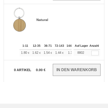
Natural
1-11
12-35
36-71
72-143
144-287
Auf Lager
288 +
Anzahl
Mehr
+
1.80
1.62
1.54
1.44
1.35
8802
1.26
€
€
€
€
€
€
0
ARTIKEL
0.00
€