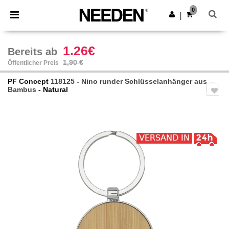
×
Needen App
0
App holen
|
Bessere Preise in der App!
1.26€
Bereits ab
1,90 €
Öffentlicher Preis
PF Concept
118125 - Nino runder Schlüsselanhänger aus
Bambus
- Natural
Previous
Next