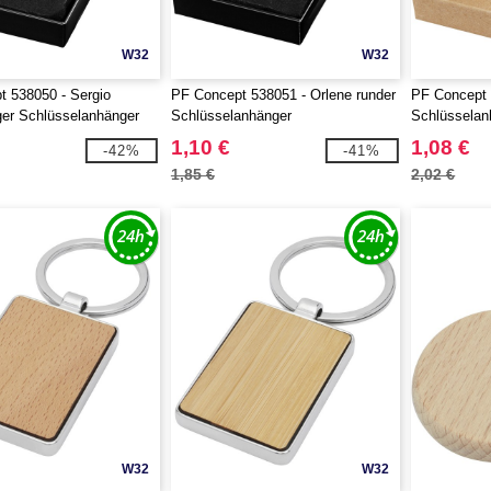
W32
W32
 538050 - Sergio
PF Concept 538051 - Orlene runder
PF Concept 
er Schlüsselanhänger
Schlüsselanhänger
Schlüsselan
Flaschenöff
1,10 €
1,08 €
-42%
-41%
1,85 €
2,02 €
W32
W32