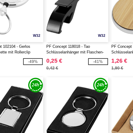
W32
W32
 102104 - Gerlos
PF Concept 118018 - Tao
PF Concept 
tte mit Rollerclip
Schlüsselanhänger mit Flaschen-
Schlüssela
und Dosenöffner
0,25 €
1,26 €
-49%
-41%
0,42 €
1,90 €