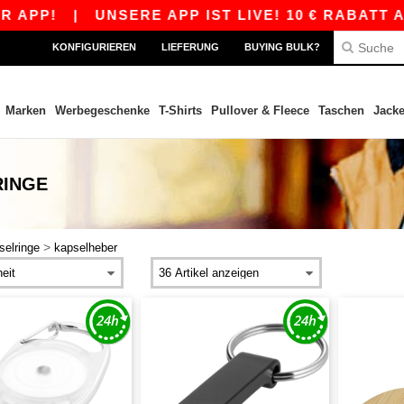
PP!
|
UNSERE APP IST LIVE! 10 € RABATT AB 
KONFIGURIEREN
LIEFERUNG
BUYING BULK?
Marken
Werbegeschenke
T-Shirts
Pullover & Fleece
Taschen
Jack
RINGE
>
selringe
kapselheber