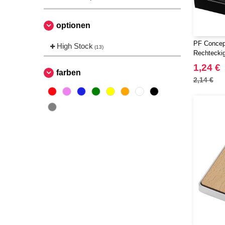
optionen
PF Concept
High Stock
(13)
Rechteckig
1,24 €
farben
2,14 €