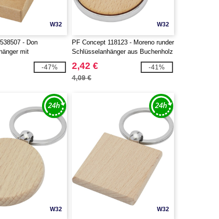
W32
W32
538507 - Don
PF Concept 118123 - Moreno runder
hänger mit
Schlüsselanhänger aus Buchenholz
ner
2,42 €
-47%
-41%
4,09 €
W32
W32