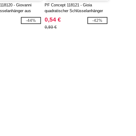
118120 - Giovanni
PF Concept 118121 - Gioia
üsselanhänger aus
quadratischer Schlüsselanhänger
aus Buchenholz
0,54 €
-44%
-42%
0,93 €