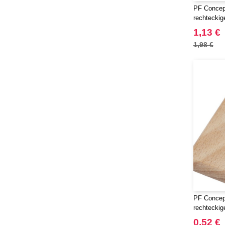
PF Concep
rechteckig
aus Buche
1,13 €
1,98 €
PF Concep
rechteckig
aus Buche
0,52 €