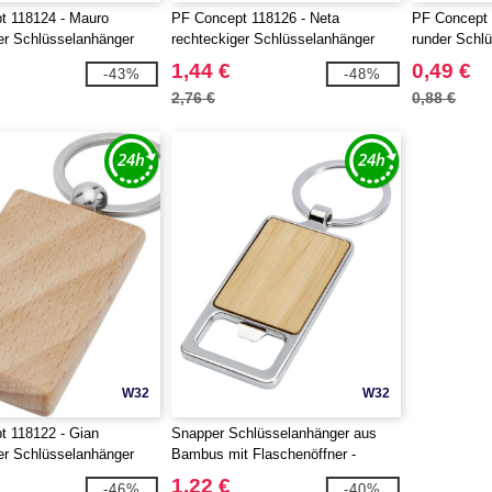
t 118124 - Mauro
PF Concept 118126 - Neta
PF Concept 
er Schlüsselanhänger
rechteckiger Schlüsselanhänger
runder Schl
nholz
aus Bambus
Buchenholz
1,44 €
0,49 €
-43%
-48%
2,76 €
0,88 €
W32
W32
t 118122 - Gian
Snapper Schlüsselanhänger aus
er Schlüsselanhänger
Bambus mit Flaschenöffner -
nholz
EgotierPro 126340
1,22 €
-46%
-40%