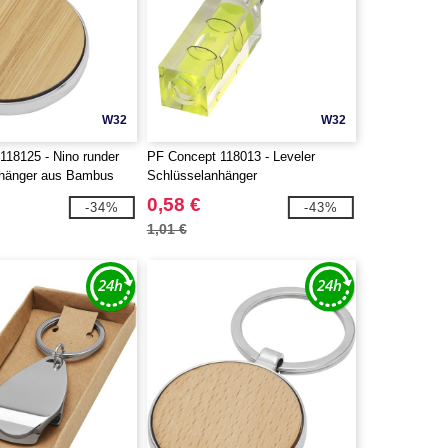
W32
W32
118125 - Nino runder
PF Concept 118013 - Leveler
nhänger aus Bambus
Schlüsselanhänger
0,58 €
-34%
-43%
1,01 €