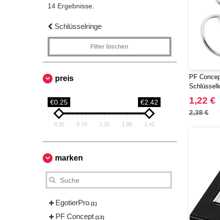
14 Ergebnisse.
Schlüsselringe
Filter löschen
PF Concept
preis
Schlüsselke
1,22 €
€0.25
€2.42
2,38 €
0.25
0.79
1.33
1.88
2.42
marken
EgotierPro
(1)
PF Concept
(13)