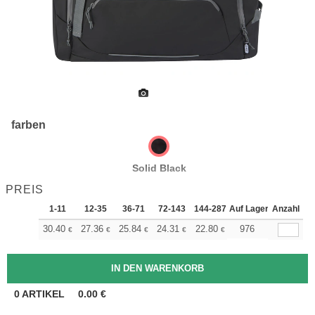
farben
Solid Black
PREIS
1-11
12-35
36-71
72-143
144-287
Auf Lager
288 +
Anzahl
Mehr
+
30.40
27.36
25.84
24.31
22.80
21.28
976
€
€
€
€
€
€
0
ARTIKEL
0.00
€