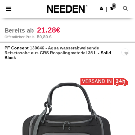
×
Needen App
0
App holen
|
Bessere Preise in der App!
21.28€
Bereits ab
50,80 €
Öffentlicher Preis
PF Concept
130046 - Aqua wasserabweisende
Reisetasche aus GRS Recyclingmaterial 35 L
- Solid
Black
Previous
Next