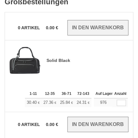
Großbestellungen
0
ARTIKEL
0.00
€
Solid Black
1-11
12-35
36-71
72-143
144-287
Auf Lager
288 +
Anzahl
Mehr
+
30.40
27.36
25.84
24.31
22.80
976
21.28
€
€
€
€
€
€
0
ARTIKEL
0.00
€