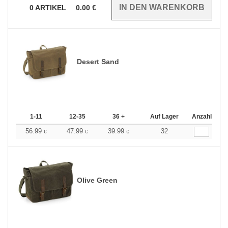
0
ARTIKEL
0.00
€
Desert Sand
1-11
12-35
36 +
Auf Lager
Anzahl
56.99
47.99
39.99
32
€
€
€
Olive Green