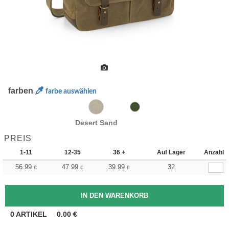
farben
farbe auswählen
Desert Sand
PREIS
1-11
12-35
36 +
Auf Lager
Anzahl
56.99
47.99
39.99
32
€
€
€
0
ARTIKEL
0.00
€