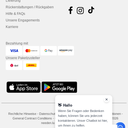
Lieferung
Rückerstattungen / Rückgaben
Hilfe & FAQs
Unsere Engagements
Karriere
Bezahlung mit
Unsere Paketzusteller
👋
Hallo
Wenn Sie Fragen oder Bedenken
Rechtliche Hinweise
-
Datenschutzbestimmungen
-
Bedingungen und Konditionen
-
haben, können Sie uns jederzeit
General Contract Conditions
-
Cookie-Richtlinie
-
Site Map
Copyright 2026
kontaktieren. Unser Chatbot ist hier,
needen.lu - Alle Rechte vorbehalten
um Ihnen zu helfen.