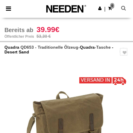
×
Needen App
0
App holen
|
Bessere Preise in der App!
39.99€
Bereits ab
53,30 €
Öffentlicher Preis
Quadra
QD653 - Traditionelle Ölzeug-
Quadra
-Tasche
-
Desert Sand
Previous
Next