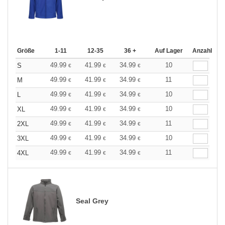
Größe
1-11
12-35
36 +
Auf Lager
Anzahl
49.99
41.99
34.99
10
S
€
€
€
49.99
41.99
34.99
11
M
€
€
€
49.99
41.99
34.99
10
L
€
€
€
49.99
41.99
34.99
10
XL
€
€
€
49.99
41.99
34.99
11
2XL
€
€
€
49.99
41.99
34.99
10
3XL
€
€
€
49.99
41.99
34.99
11
4XL
€
€
€
Seal Grey