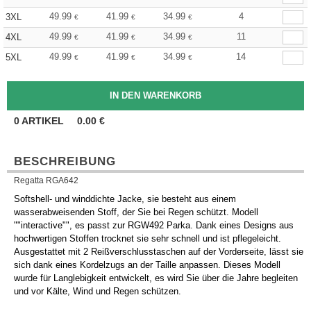
49.99
41.99
34.99
4
3XL
€
€
€
49.99
41.99
34.99
11
4XL
€
€
€
49.99
41.99
34.99
14
5XL
€
€
€
0
ARTIKEL
0.00
€
BESCHREIBUNG
Regatta RGA642
Softshell- und winddichte Jacke, sie besteht aus einem
wasserabweisenden Stoff, der Sie bei Regen schützt. Modell
""interactive"", es passt zur RGW492 Parka. Dank eines Designs aus
hochwertigen Stoffen trocknet sie sehr schnell und ist pflegeleicht.
Ausgestattet mit 2 Reißverschlusstaschen auf der Vorderseite, lässt sie
sich dank eines Kordelzugs an der Taille anpassen. Dieses Modell
wurde für Langlebigkeit entwickelt, es wird Sie über die Jahre begleiten
und vor Kälte, Wind und Regen schützen.