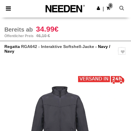
×
Needen App
0
App holen
|
Bessere Preise in der App!
34.99€
Bereits ab
46,10 €
Öffentlicher Preis
Regatta
RGA642 - Interaktive Softshell-Jacke
- Navy /
Navy
Previous
Next