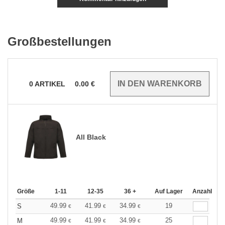
Großbestellungen
0
ARTIKEL
0.00
€
All Black
Größe
1-11
12-35
36 +
Auf Lager
Anzahl
49.99
41.99
34.99
19
S
€
€
€
49.99
41.99
34.99
25
M
€
€
€