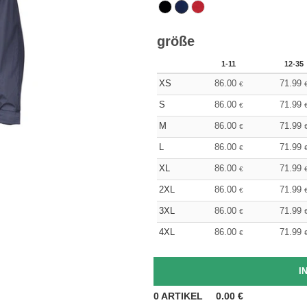
größe
1-11
12-35
XS
86.00
71.99
€
S
86.00
71.99
€
M
86.00
71.99
€
L
86.00
71.99
€
XL
86.00
71.99
€
2XL
86.00
71.99
€
3XL
86.00
71.99
€
4XL
86.00
71.99
€
0
ARTIKEL
0.00
€