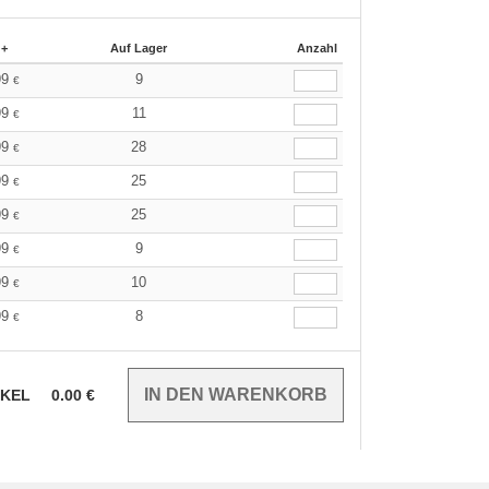
 +
Auf Lager
Anzahl
99
9
€
99
11
€
99
28
€
99
25
€
99
25
€
99
9
€
99
10
€
99
8
€
IKEL
0.00
€