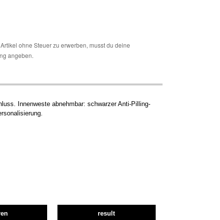
Artikel ohne Steuer zu erwerben, musst du deine
ng angeben.
uss. Innenweste abnehmbar: schwarzer Anti-Pilling-
rsonalisierung.
ren
result