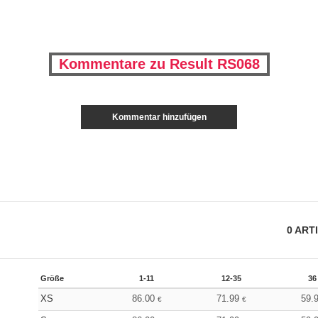
Kommentare zu Result RS068
Kommentar hinzufügen
0
ART
Größe
1-11
12-35
36
XS
86.00
71.99
59.
€
€