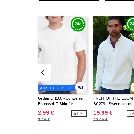
W1
JETZT KOFIGURIEREN!
Gildan GN180 - Schweres
FRUIT OF THE LOOM
Baumwoll-T-Shirt für
SC276 - Sweatshirt mit
Erwachsene
Raglanärmeln, Kragen 
2,99 €
19,99 €
-61%
-3
Reißverschluss
7,60 €
32,60 €