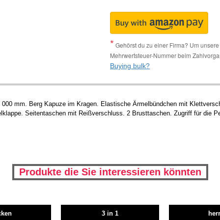
Gehörst du zu einer Firma? Um unsere 
Mehrwertsteuer-Nummer beim Zahlvorga
Buying bulk?
 000 mm. Berg Kapuze im Kragen. Elastische Ärmelbündchen mit Klettverschl
lappe. Seitentaschen mit Reißverschluss. 2 Brusttaschen. Zugriff für die Pe
Produkte die Sie interessieren könnten
cken
3 in 1
her