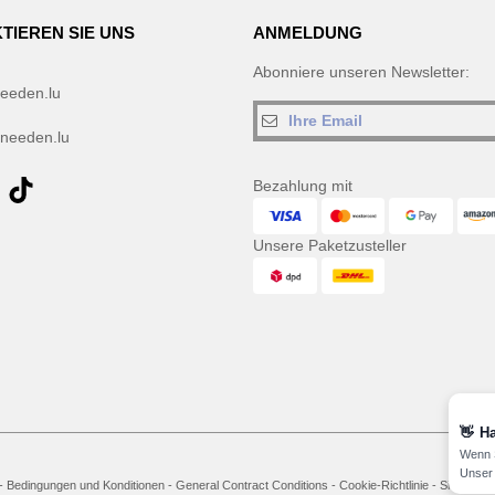
TIEREN SIE UNS
ANMELDUNG
Abonniere unseren Newsletter:
eeden.lu
needen.lu
Bezahlung mit
Unsere Paketzusteller
👋
Ha
Wenn S
Unser 
-
Bedingungen und Konditionen
-
General Contract Conditions
-
Cookie-Richtlinie
-
Site Map