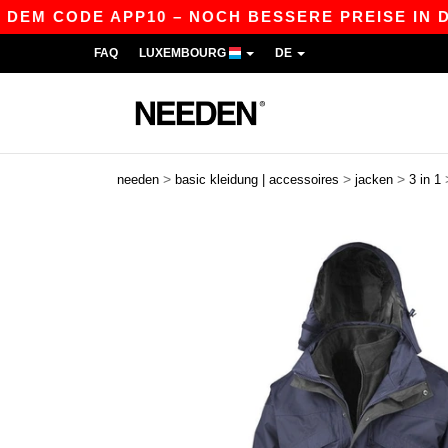
M CODE APP10 – NOCH BESSERE PREISE IN DER A
FAQ
LUXEMBOURG
DE
>
>
>
needen
basic kleidung | accessoires
jacken
3 in 1