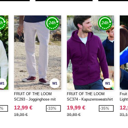
W1
W1
W1
FRUIT OF THE LOOM
FRUIT OF THE LOOM
Frui
SC293 - Jogginghose mit
SC374 - Kapuzensweatshirt
Ligh
mit
gerader Passform für Herren
mit durchgehendem
mit 
12,99 €
19,99 €
12,
9%
-33%
-35%
Reißverschluss 280
19,30 €
30,80 €
31,1