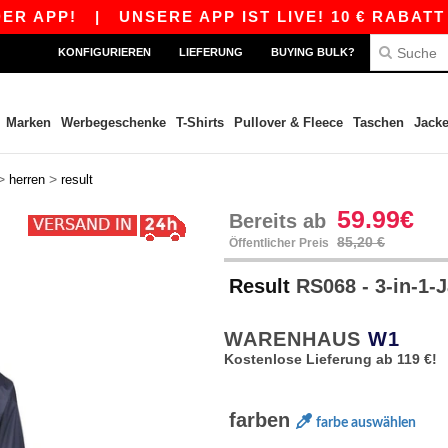
PP!
|
UNSERE APP IST LIVE! 10 € RABATT AB 8
KONFIGURIEREN
LIEFERUNG
BUYING BULK?
Marken
Werbegeschenke
T-Shirts
Pullover & Fleece
Taschen
Jack
>
>
herren
result
59.99€
Bereits ab
85,20 €
Öffentlicher Preis
Result
RS068 - 3-in-1-
WARENHAUS
W1
Kostenlose Lieferung ab 119 €!
farben
farbe auswählen