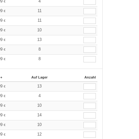
99
4
€
99
11
€
99
11
€
99
10
€
99
13
€
99
8
€
99
8
€
 +
Auf Lager
Anzahl
99
13
€
99
4
€
99
10
€
99
14
€
99
10
€
99
12
€