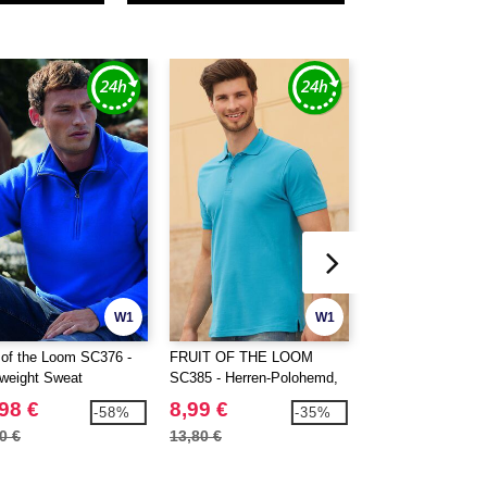
W1
W1
t of the Loom SC376 -
FRUIT OF THE LOOM
STARWORLD SW2
tweight Sweat
SC385 - Herren-Polohemd,
Kapuzensweatshirt
kurzem Reißverschluss
Baumwolle 180
durchgehendem
98 €
8,99 €
20,99 €
-58%
-35%
Reißverschluss 3
0 €
13,80 €
26,20 €