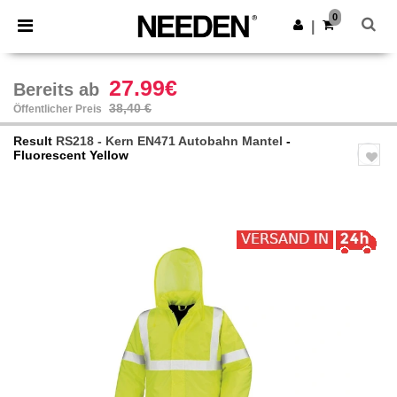
×
Needen App
0
App holen
|
Bessere Preise in der App!
27.99€
Bereits ab
38,40 €
Öffentlicher Preis
Result
RS218 - Kern EN471 Autobahn Mantel
-
Fluorescent Yellow
Previous
Next