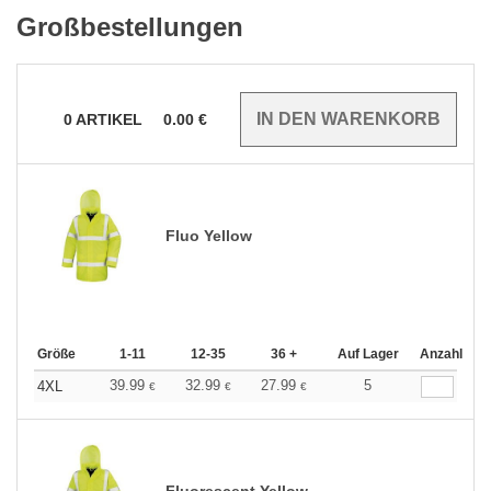
Großbestellungen
0
ARTIKEL
0.00
€
Fluo Yellow
Größe
1-11
12-35
36 +
Auf Lager
Anzahl
39.99
32.99
27.99
5
4XL
€
€
€
Fluorescent Yellow