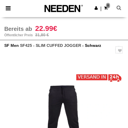
×
Needen App
0
App holen
|
Bessere Preise in der App!
22.99€
Bereits ab
31,80 €
Öffentlicher Preis
SF Men
SF425 - SLIM CUFFED JOGGER
- Schwarz
Previous
Next