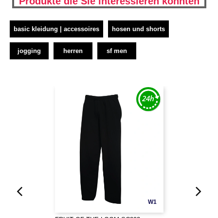
Produkte die Sie interessieren könnten
basic kleidung | accessoires
hosen und shorts
jogging
herren
sf men
W1