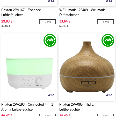
W32
W32
Prixton 2PA167 - Essence
WELLmark 126409 - Wellmark
Luftbefeuchter
Duftstäbchen
29,03 €
33,64 €
-28%
-37%
40,07 €
53,43 €
W32
W32
Prixton 2PA193 - Connected 4-in-1
Prixton 2PA085 - Hidra
Aroma Luftbefeuchter
Luftbefeuchter
50,47 €
28,40 €