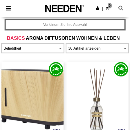
×
Needen App
0
App holen
|
Bessere Preise in der App!
Verfeinern Sie Ihre Auswahl
BASICS
AROMA DIFFUSOREN WOHNEN & LEBEN