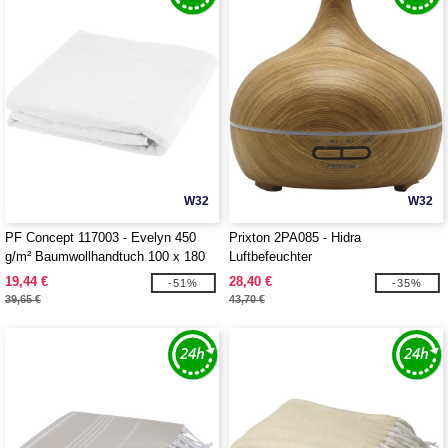
W32
W32
PF Concept 117003 - Evelyn 450
Prixton 2PA085 - Hidra
g/m² Baumwollhandtuch 100 x 180
Luftbefeuchter
cm
19,44 €
28,40 €
-51%
-35%
39,65 €
43,70 €