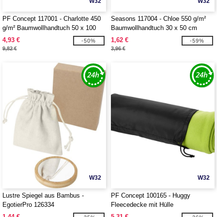
W32
W32
PF Concept 117001 - Charlotte 450
Seasons 117004 - Chloe 550 g/m²
g/m² Baumwollhandtuch 50 x 100
Baumwollhandtuch 30 x 50 cm
cm
4,93 €
1,62 €
-50%
-59%
9,82 €
3,96 €
W32
W32
Lustre Spiegel aus Bambus -
PF Concept 100165 - Huggy
EgotierPro 126334
Fleecedecke mit Hülle
1,44 €
5,31 €