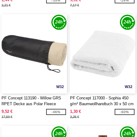
-35%
-26%
2,21 €
7,17 €
W32
W32
PF Concept 113190 - Willow GRS
PF Concept 117000 - Sophia 450
RPET Decke aus Polar Fleece
g/m² Baumwollhandtuch 30 x 50 cm
9,52 €
1,30 €
-46%
-60%
17,50 €
3,25 €