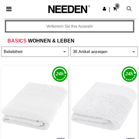
×
Needen App
0
App holen
|
Bessere Preise in der App!
Verfeinern Sie Ihre Auswahl
BASICS
WOHNEN & LEBEN