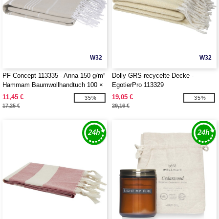
W32
W32
PF Concept 113335 - Anna 150 g/m²
Dolly GRS-recycelte Decke -
Hammam Baumwollhandtuch 100 ×
EgotierPro 113329
180 cm
11,45 €
19,05 €
-35%
-35%
17,25 €
29,16 €