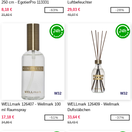
250 cm - EgotierPro 113331
Luftbefeuchter
8,18 €
29,03 €
-63%
-28%
21,92 €
40,07 €
W32
W32
WELLmark 126407 - Wellmark 100
WELLmark 126409 - Wellmark
ml Raumspray
Duftstäbchen
17,18 €
33,64 €
-51%
-37%
34,80 €
53,43 €