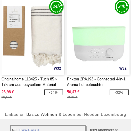
W32
W32
Originalhome 113425 - Tuch 85 ×
Prixton 2PA193 - Connected 4-in-1
175 cm aus recyceltem Material
Aroma Luftbefeuchter
23,98 €
50,47 €
-34%
-32%
36,43 €
74,31 €
Einkaufen
Basics Wohnen & Leben
bei Needen Luxembourg
jetzt abonnieren!