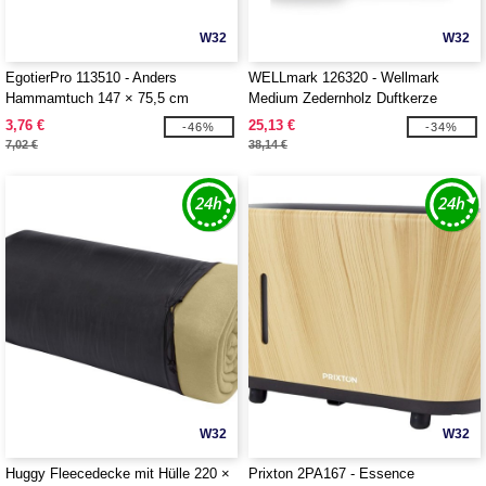
W32
W32
EgotierPro 113510 - Anders
WELLmark 126320 - Wellmark
Hammamtuch 147 × 75,5 cm
Medium Zedernholz Duftkerze
3,76 €
25,13 €
-46%
-34%
7,02 €
38,14 €
W32
W32
Huggy Fleecedecke mit Hülle 220 ×
Prixton 2PA167 - Essence