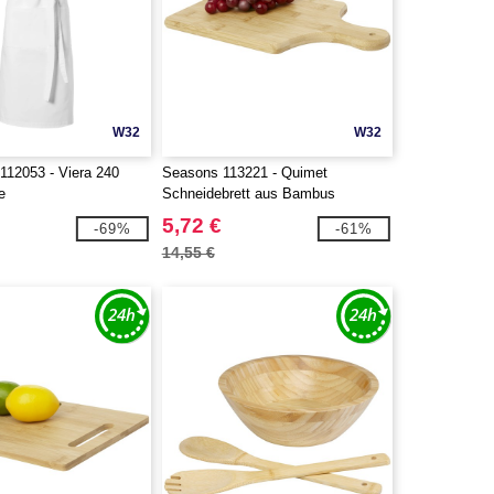
W32
W32
112053 - Viera 240
Seasons 113221 - Quimet
e
Schneidebrett aus Bambus
5,72 €
-69%
-61%
14,55 €