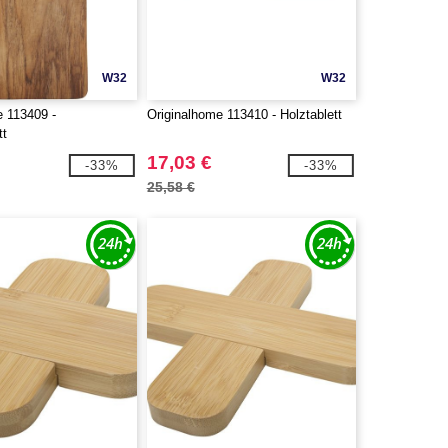
W32
W32
e 113409 -
Originalhome 113410 - Holztablett
tt
17,03 €
-33%
-33%
25,58 €