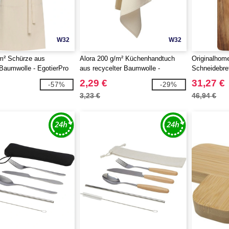
W32
W32
m² Schürze aus
Alora 200 g/m² Küchenhandtuch
Originalhom
 Baumwolle - EgotierPro
aus recycelter Baumwolle -
Schneidebre
EgotierPro 113326
2,29 €
31,27 €
-57%
-29%
3,23 €
46,94 €