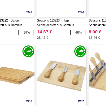
W32
W32
13222 - Baron
Seasons 113223 - Harp
Seasons 113
rett aus Bambus
Schneidebrett aus Bambus
Schneidebre
€
14,67 €
8,00 €
-39%
-48%
28,42 €
15,46 €
W32
W32