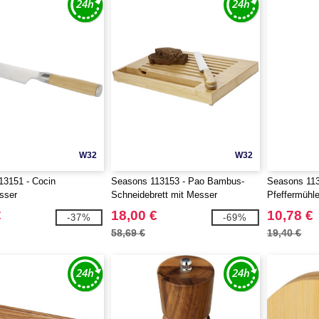
W32
W32
13151 - Cocin
Seasons 113153 - Pao Bambus-
Seasons 113
sser
Schneidebrett mit Messer
Pfeffermühl
€
18,00 €
10,78 €
-37%
-69%
58,69 €
19,40 €