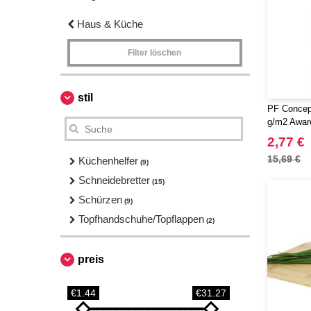
Haus & Küche
Filter löschen
stil
PF Concep
g/m2 Awar
2,77 €
15,69 €
Küchenhelfer
(9)
Schneidebretter
(15)
Schürzen
(9)
Topfhandschuhe/Topflappen
(2)
preis
€1.44
€31.27