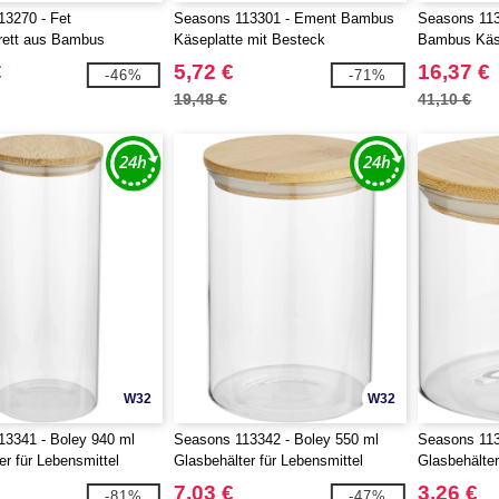
3270 - Fet
Seasons 113301 - Ement Bambus
Seasons 11
rett aus Bambus
Käseplatte mit Besteck
Bambus Käse
magnetisch
€
5,72 €
16,37 €
-46%
-71%
19,48 €
41,10 €
W32
W32
3341 - Boley 940 ml
Seasons 113342 - Boley 550 ml
Seasons 113
er für Lebensmittel
Glasbehälter für Lebensmittel
Glasbehälter
7,03 €
3,26 €
-81%
-47%