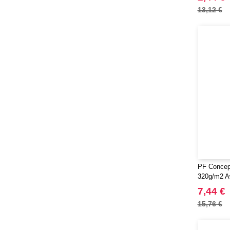
13,12 €
PF Concep
320g/m2 A
7,44 €
15,76 €