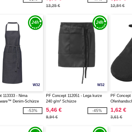
13,25 €
12,84 €
W32
W32
t 113333 - Nima
PF Concept 112051 - Lega kurze
PF Concept 
ware™ Denim-Schürze
240 g/m² Schürze
Ofenhandsc
5,46 €
1,62 €
-53%
-45%
9,94 €
3,61 €