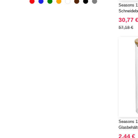
Seasons 11
Schneideb
30,77 
57,18 €
Seasons 11
Glasbehält
2,44 €