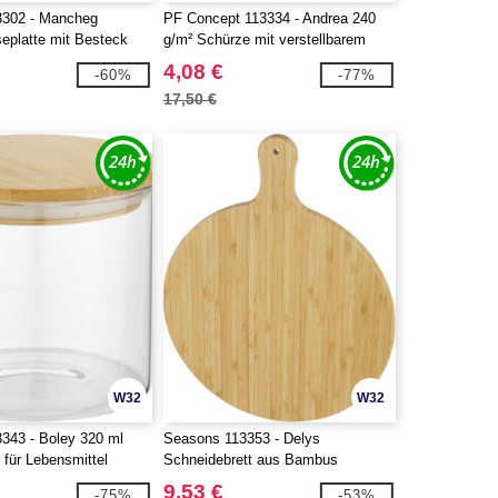
3302 - Mancheg
PF Concept 113334 - Andrea 240
platte mit Besteck
g/m² Schürze mit verstellbarem
Nackenband
4,08 €
-60%
-77%
17,50 €
W32
W32
343 - Boley 320 ml
Seasons 113353 - Delys
 für Lebensmittel
Schneidebrett aus Bambus
9,53 €
-75%
-53%