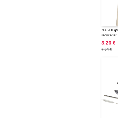
Nia 200 g/
recycelter
113325
3,26 €
7,54 €