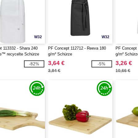
W32
W32
t 113332 - Shara 240
PF Concept 112712 - Reeva 180
PF Concept 
e™ recycelte Schürze
g/m² Schürze
g/m² Schürz
3,64 €
3,26 €
-82%
-5%
3,84 €
10,66 €