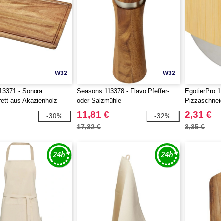
W32
W32
13371 - Sonora
Seasons 113378 - Flavo Pfeffer-
EgotierPro 
ett aus Akazienholz
oder Salzmühle
Pizzaschnei
11,81 €
2,31 €
-30%
-32%
17,32 €
3,35 €