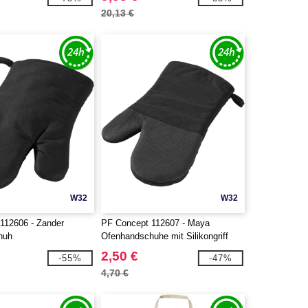
20,13 €
W32
W32
112606 - Zander
PF Concept 112607 - Maya
huh
Ofenhandschuhe mit Silikongriff
2,50 €
-55%
-47%
4,70 €