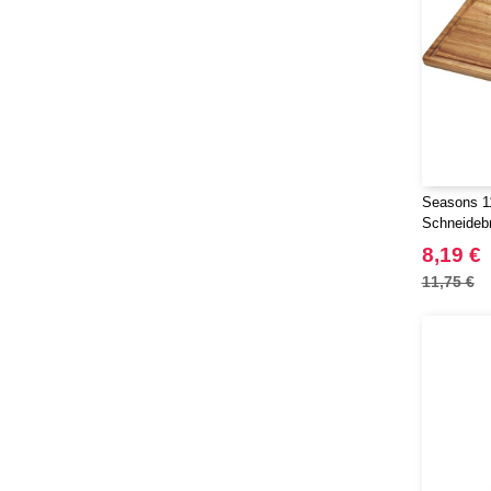
Seasons 1
Schneidebr
8,19 €
11,75 €