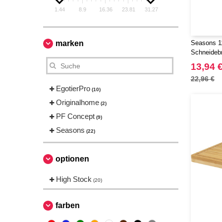
1.44
8.9
16.36
23.81
31.27
marken
Seasons 1
Schneideb
13,94 
22,96 €
EgotierPro
(10)
Originalhome
(2)
PF Concept
(9)
Seasons
(22)
optionen
High Stock
(20)
farben