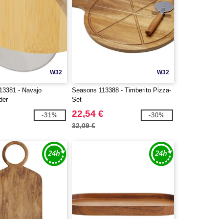
W32
W32
113381 - Navajo
Seasons 113388 - Timberito Pizza-
der
Set
22,54 €
-31%
-30%
32,09 €