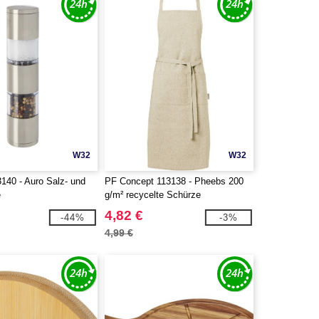
W32
W32
140 - Auro Salz- und
PF Concept 113138 - Pheebs 200
e
g/m² recycelte Schürze
4,82 €
-44%
-3%
4,99 €