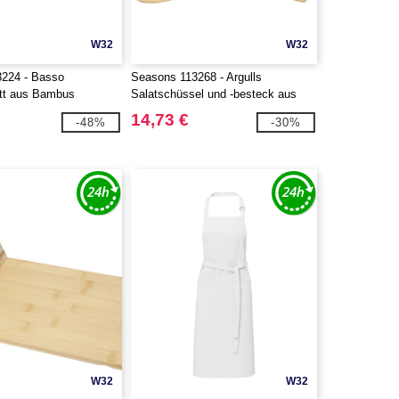
W32
W32
224 - Basso
Seasons 113268 - Argulls
tt aus Bambus
Salatschüssel und -besteck aus
Bambus
14,73 €
-48%
-30%
W32
W32