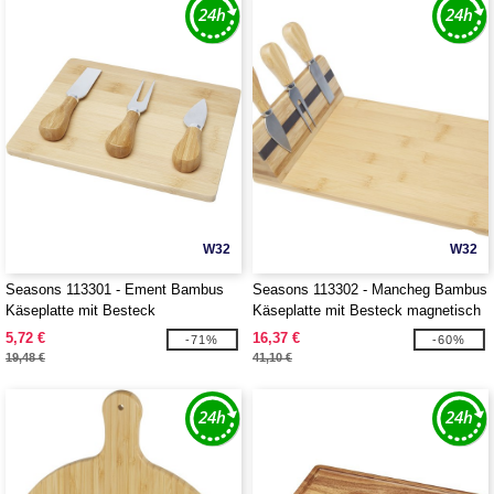
W32
W32
Seasons 113301 - Ement Bambus
Seasons 113302 - Mancheg Bambus
Käseplatte mit Besteck
Käseplatte mit Besteck magnetisch
5,72 €
16,37 €
-71%
-60%
19,48 €
41,10 €