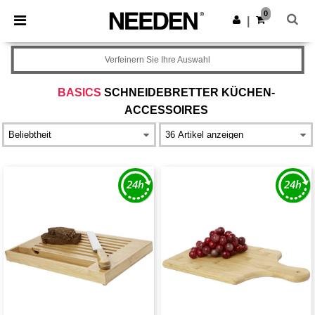
×
Needen App
0
App holen
|
Bessere Preise in der App!
Verfeinern Sie Ihre Auswahl
BASICS
SCHNEIDEBRETTER KÜCHEN-
ACCESSOIRES