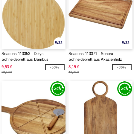
W32
W32
Seasons 113353 - Delys
Seasons 113371 - Sonora
Schneidebrett aus Bambus
Schneidebrett aus Akazienholz
9,53 €
8,19 €
-53%
-30%
20,13 €
11,75 €