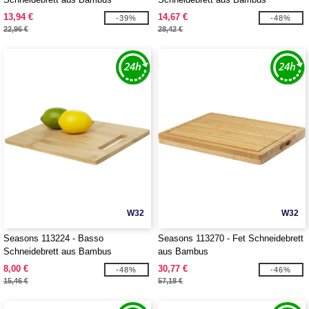
13,94 €
14,67 €
-39%
-48%
22,96 €
28,42 €
W32
W32
Seasons 113224 - Basso
Seasons 113270 - Fet Schneidebrett
Schneidebrett aus Bambus
aus Bambus
8,00 €
30,77 €
-48%
-46%
15,46 €
57,18 €