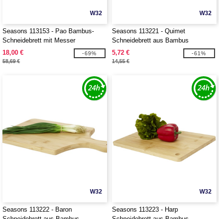
W32
W32
Seasons 113153 - Pao Bambus-
Seasons 113221 - Quimet
Schneidebrett mit Messer
Schneidebrett aus Bambus
18,00 €
5,72 €
-69%
-61%
58,69 €
14,55 €
W32
W32
Seasons 113222 - Baron
Seasons 113223 - Harp
Schneidebrett aus Bambus
Schneidebrett aus Bambus