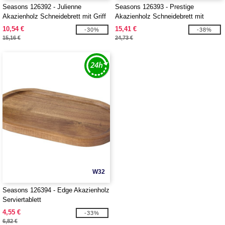
Seasons 126392 - Julienne
Seasons 126393 - Prestige
Akazienholz Schneidebrett mit Griff
Akazienholz Schneidebrett mit
Brotmesser
10,54 €
15,41 €
-30%
-38%
15,16 €
24,73 €
W32
Seasons 126394 - Edge Akazienholz
Serviertablett
4,55 €
-33%
6,82 €