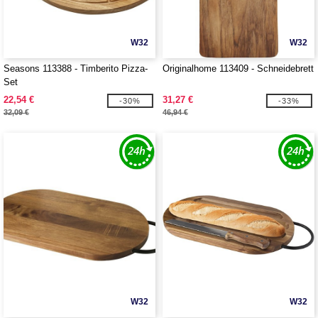
W32
W32
Seasons 113388 - Timberito Pizza-
Originalhome 113409 - Schneidebrett
Set
22,54 €
31,27 €
-30%
-33%
32,09 €
46,94 €
W32
W32