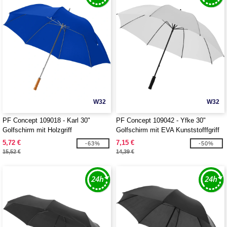
W32
W32
PF Concept 109018 - Karl 30"
PF Concept 109042 - Yfke 30"
Golfschirm mit Holzgriff
Golfschirm mit EVA Kunststofffgriff
5,72 €
7,15 €
-63%
-50%
15,52 €
14,39 €