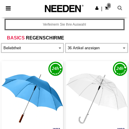
×
Needen App
0
App holen
|
Bessere Preise in der App!
Verfeinern Sie Ihre Auswahl
BASICS
REGENSCHIRME