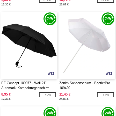
-57%
-42%
13,30 €
28,87 €
W32
W32
PF Concept 109077 - Wali 21"
Zenith Sonnenschirm - EgotierPro
Automatik Kompaktregenschirm
109420
8,95 €
11,45 €
-49%
-54%
17,37 €
24,83 €