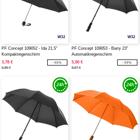
W32
W32
PF Concept 109052 - Ida 21,5"
PF Concept 109053 - Barry 23"
Kompaktregenschirm
Automatikregenschirm
3,78 €
5,00 €
-46%
-49%
6,95 €
9,87 €