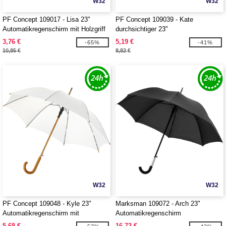
W32
W32
PF Concept 109017 - Lisa 23"
PF Concept 109039 - Kate
Automatikregenschirm mit Holzgriff
durchsichtiger 23"
Automatikregenschirm
3,76 €
5,19 €
-65%
-41%
10,85 €
8,82 €
W32
W32
PF Concept 109048 - Kyle 23"
Marksman 109072 - Arch 23"
Automatikregenschirm mit
Automatikregenschirm
Holzstange und -griff
5,68 €
16,72 €