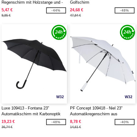
Regenschirm mit Holzstange und -
Golfschirm
griff
5,47 €
24,68 €
-44%
-48%
9,85 €
47,84 €
W32
W32
Luxe 109413 - Fontana 23"
PF Concept 109418 - Niel 23"
Automatikschirm mit Karbonoptik
Automatikregenschirm aus
und gebogenem Griff
recyceltem PET
19,23 €
8,78 €
-48%
-40%
36,74 €
14,61 €