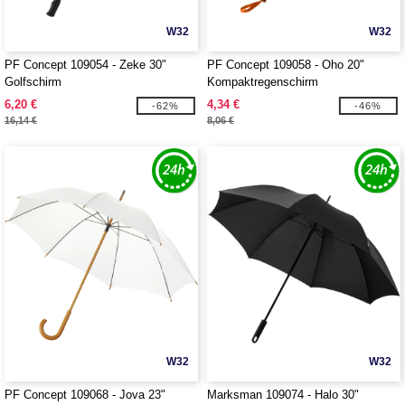
W32
W32
PF Concept 109054 - Zeke 30"
PF Concept 109058 - Oho 20"
Golfschirm
Kompaktregenschirm
6,20 €
4,34 €
-62%
-46%
16,14 €
8,06 €
W32
W32
PF Concept 109068 - Jova 23"
Marksman 109074 - Halo 30"