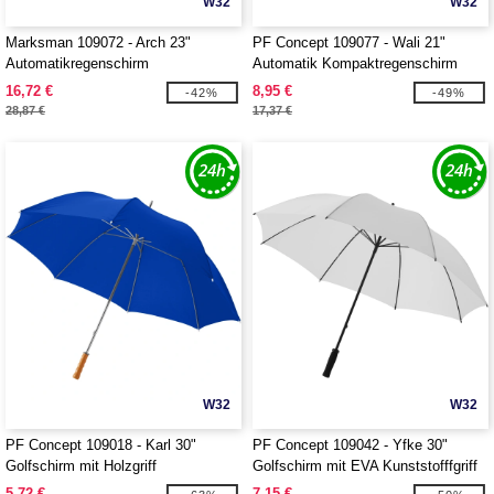
W32
W32
Marksman 109072 - Arch 23"
PF Concept 109077 - Wali 21"
Automatikregenschirm
Automatik Kompaktregenschirm
16,72 €
8,95 €
-42%
-49%
28,87 €
17,37 €
W32
W32
PF Concept 109018 - Karl 30"
PF Concept 109042 - Yfke 30"
Golfschirm mit Holzgriff
Golfschirm mit EVA Kunststofffgriff
5,72 €
7,15 €