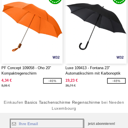
W32
W32
PF Concept 109058 - Oho 20"
Luxe 109413 - Fontana 23"
Kompaktregenschirm
Automatikschirm mit Karbonoptik
und gebogenem Griff
4,34 €
19,23 €
-46%
-48%
8,06 €
36,74 €
Einkaufen
Basics Taschenschirme Regenschirme
bei Needen
Luxembourg
jetzt abonnieren!