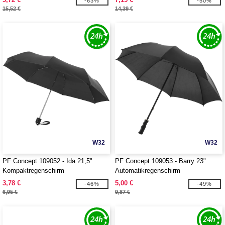
-63%
-50%
15,52 €
14,39 €
W32
W32
PF Concept 109052 - Ida 21,5"
PF Concept 109053 - Barry 23"
Kompaktregenschirm
Automatikregenschirm
3,78 €
5,00 €
-46%
-49%
6,95 €
9,87 €