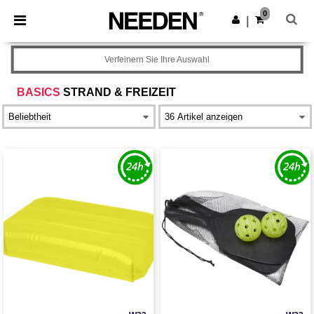
×
Needen App
0
App holen
|
Bessere Preise in der App!
Verfeinern Sie Ihre Auswahl
BASICS
STRAND & FREIZEIT