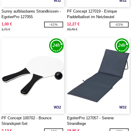
W32
W32
Sunny aufblasbares Strandkissen -
PF Concept 127019 - Enrique
EgotierPro 127055
Paddelballset im Netzbeutel
1,00 €
12,27 €
-42%
-63%
1,71 €
33,46 €
W32
W32
PF Concept 100702 - Bounce
EgotierPro 127057 - Serene
Strandspiel-Set
Strandliege
2,13 €
19,86 €