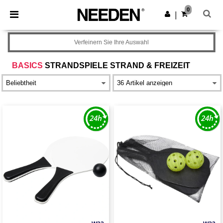
×
Needen App
0
App holen
|
Bessere Preise in der App!
Verfeinern Sie Ihre Auswahl
BASICS
STRANDSPIELE STRAND & FREIZEIT