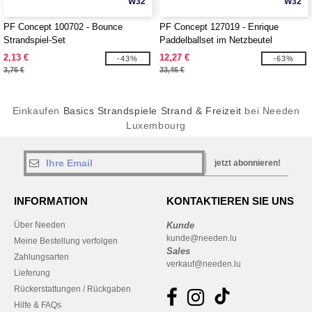
W32
W32
PF Concept 100702 - Bounce
PF Concept 127019 - Enrique
Strandspiel-Set
Paddelballset im Netzbeutel
2,13 €
12,27 €
-43%
-63%
3,76 €
33,46 €
Einkaufen
Basics Strandspiele Strand & Freizeit
bei Needen
Luxembourg
jetzt abonnieren!
INFORMATION
KONTAKTIEREN SIE UNS
Über Needen
Kunde
kunde@needen.lu
Meine Bestellung verfolgen
Sales
Zahlungsarten
verkauf@needen.lu
Lieferung
Rückerstattungen / Rückgaben
Hilfe & FAQs