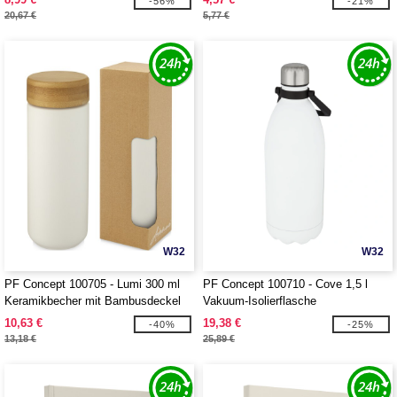
-56%
-21%
20,67 €
5,77 €
W32
W32
PF Concept 100705 - Lumi 300 ml
PF Concept 100710 - Cove 1,5 l
Keramikbecher mit Bambusdeckel
Vakuum-Isolierflasche
10,63 €
19,38 €
-40%
-25%
13,18 €
25,89 €