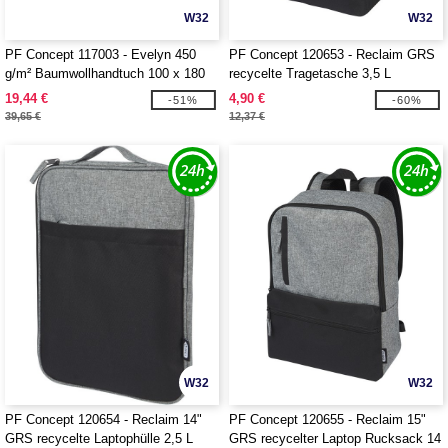
W32
W32
PF Concept 117003 - Evelyn 450
PF Concept 120653 - Reclaim GRS
g/m² Baumwollhandtuch 100 x 180
recycelte Tragetasche 3,5 L
cm
19,44 €
4,90 €
-51%
-60%
39,65 €
12,37 €
W32
W32
PF Concept 120654 - Reclaim 14"
PF Concept 120655 - Reclaim 15"
GRS recycelte Laptophülle 2,5 L
GRS recycelter Laptop Rucksack 14