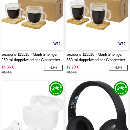
W32
W32
Seasons 113315 - Manti 2-teiliger
Seasons 113316 - Manti 2-teiliger
250 ml doppelwandiger Glasbecher
350 ml doppelwandiger Glasbecher
mit Bambusuntersetzer
mit Bambusuntersetzer
15,36 €
17,79 €
-42%
-42%
26,51 €
30,67 €