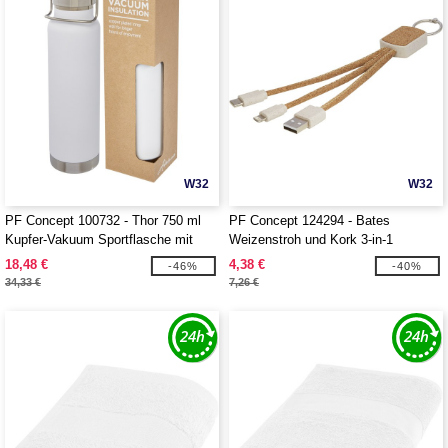
W32
W32
PF Concept 100732 - Thor 750 ml
PF Concept 124294 - Bates
Kupfer-Vakuum Sportflasche mit
Weizenstroh und Kork 3-in-1
Trinkhalm
Ladekabel
18,48 €
4,38 €
-46%
-40%
34,33 €
7,26 €