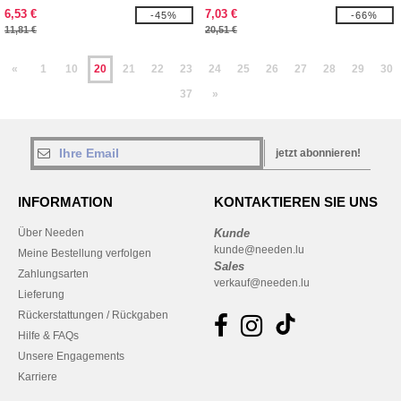
L
6,53 €
7,03 €
-45%
-66%
11,81 €
20,51 €
«
1
10
20
21
22
23
24
25
26
27
28
29
30
37
»
jetzt abonnieren!
INFORMATION
KONTAKTIEREN SIE UNS
Über Needen
Kunde
kunde@needen.lu
Meine Bestellung verfolgen
Sales
Zahlungsarten
verkauf@needen.lu
Lieferung
Rückerstattungen / Rückgaben
Hilfe & FAQs
Unsere Engagements
Karriere