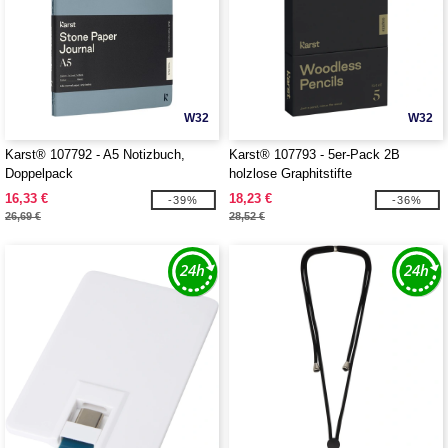
W32
W32
Karst® 107792 - A5 Notizbuch,
Karst® 107793 - 5er-Pack 2B
Doppelpack
holzlose Graphitstifte
16,33 €
18,23 €
-39%
-36%
26,69 €
28,52 €