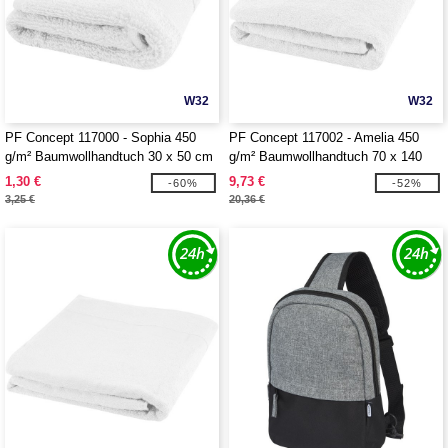
W32
W32
PF Concept 117000 - Sophia 450
PF Concept 117002 - Amelia 450
g/m² Baumwollhandtuch 30 x 50 cm
g/m² Baumwollhandtuch 70 x 140
cm
1,30 €
9,73 €
-60%
-52%
3,25 €
20,36 €