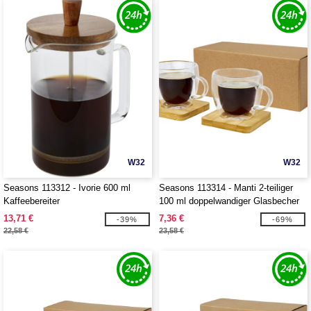
W32
W32
Seasons 113312 - Ivorie 600 ml
Seasons 113314 - Manti 2-teiliger
Kaffeebereiter
100 ml doppelwandiger Glasbecher
mit Bambusuntersetzer
13,71 €
7,36 €
-39%
-69%
22,58 €
23,58 €