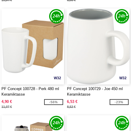
10,54 €
6,88 €
W32
W32
PF Concept 100728 - Perk 480 ml
PF Concept 100729 - Joe 450 ml
Keramiktasse
Keramiktasse
4,90 €
6,53 €
-56%
-23%
11,07 €
8,52 €