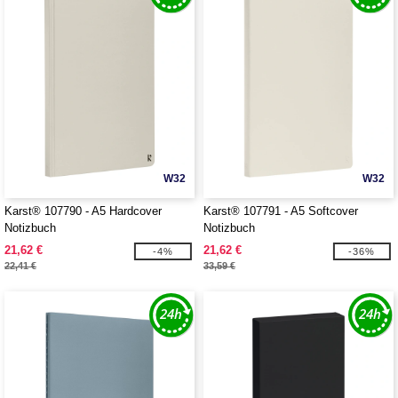
W32
W32
Karst® 107790 - A5 Hardcover
Karst® 107791 - A5 Softcover
Notizbuch
Notizbuch
21,62 €
21,62 €
-4%
-36%
22,41 €
33,59 €