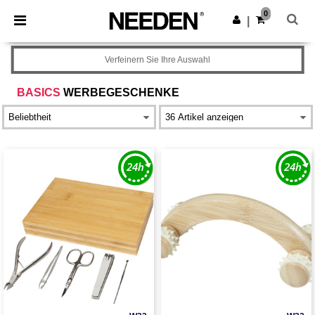
×
Needen App
0
App holen
|
Bessere Preise in der App!
Verfeinern Sie Ihre Auswahl
BASICS
WERBEGESCHENKE