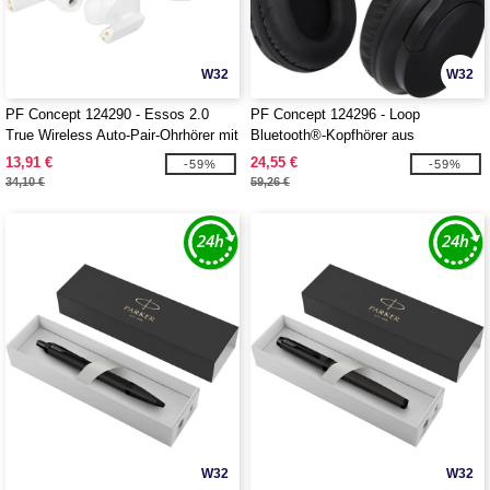
W32
W32
PF Concept 124290 - Essos 2.0
PF Concept 124296 - Loop
True Wireless Auto-Pair-Ohrhörer mit
Bluetooth®-Kopfhörer aus
Etui
recyceltem Kunststoff
13,91 €
24,55 €
-59%
-59%
34,10 €
59,26 €
W32
W32