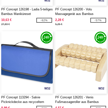
W32
W32
PF Concept 126198 - Ladia 5-teiliges
PF Concept 126200 - Volu
Bambus Maniküreset
Massagegerät aus Bambus
10,63 €
2,28 €
-62%
-57%
27,93 €
5,25 €
W32
W32
PF Concept 113294 - Salvie
PF Concept 126201 - Venis
Picknickdecke aus recyceltem
Fußmassageroller aus Bambus
Kunststoff
8,99 €
4,57 €