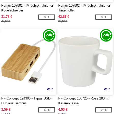
Parker 107801 - IM achromatischer
Parker 107802 - IM achromatischer
Kugelschreiber
Tintenroller
31,78 €
42,67 €
-33%
-39%
47,33 €
69,64 €
W32
W32
PF Concept 124306 - Tapas USB-
PF Concept 100726 - Ross 280 ml
Hub aus Bambus
Keramiktasse
3,59 €
4,93 €
-66%
-28%