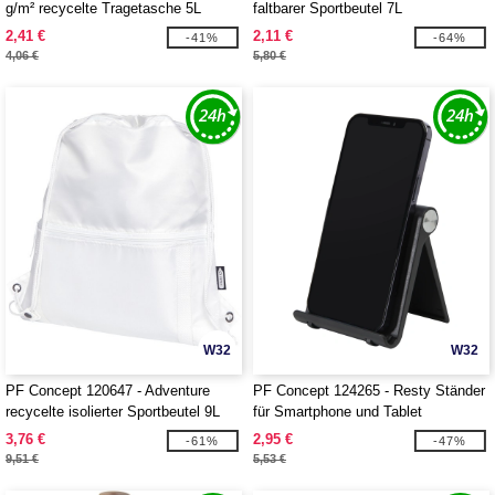
g/m² recycelte Tragetasche 5L
faltbarer Sportbeutel 7L
2,41 €
2,11 €
-41%
-64%
4,06 €
5,80 €
W32
W32
PF Concept 120647 - Adventure
PF Concept 124265 - Resty Ständer
recycelte isolierter Sportbeutel 9L
für Smartphone und Tablet
3,76 €
2,95 €
-61%
-47%
9,51 €
5,53 €