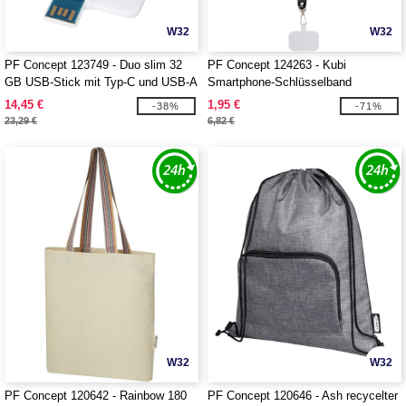
W32
W32
PF Concept 123749 - Duo slim 32
PF Concept 124263 - Kubi
GB USB-Stick mit Typ-C und USB-A
Smartphone-Schlüsselband
3.0
14,45 €
1,95 €
-38%
-71%
23,29 €
6,82 €
W32
W32
PF Concept 120642 - Rainbow 180
PF Concept 120646 - Ash recycelter