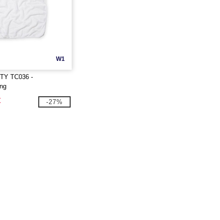
W1
TY TC036 -
ng
€
-27%