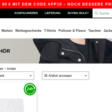
80 € MIT DEM CODE APP10 – NOCH BESSERE PREI
KONFIGURIEREN
LIEFERUNG
BUYING BULK?
Marken
Werbegeschenke
T-Shirts
Pullover & Fleece
Taschen
Jack
EHÖR
>
her
kinder