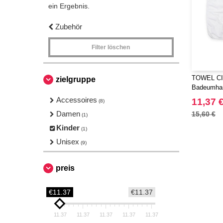
ein Ergebnis.
Zubehör
Filter löschen
TOWEL CI
zielgruppe
Badeumha
Accessoires
11,37 
(8)
Damen
15,60 €
(1)
Kinder
(1)
Unisex
(9)
preis
€11.37
€11.37
11.37
11.37
11.37
11.37
11.37